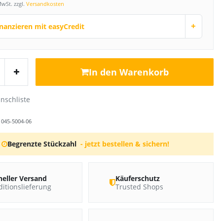
MwSt. zzgl.
Versandkosten
+
inanzieren mit easyCredit
In den Warenkorb
r
045-5004-06
Begrenzte Stückzahl
- jetzt bestellen & sichern!
neller Versand
Käuferschutz
itionslieferung
Trusted Shops