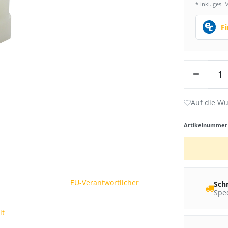
* inkl. ges. 
F
Artikelnumme
s
EU-Verantwortlicher
Sch
Sped
it