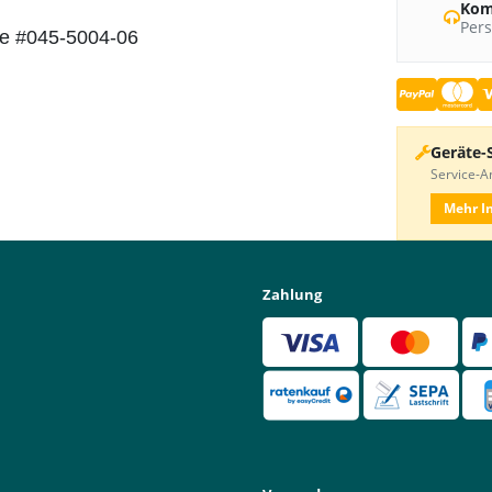
Kom
Pers
le #045-5004-06
Geräte-
Service-An
Mehr I
Zahlung