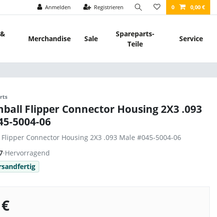
Anmelden
Registrieren
0
0,00 €
 &
Spareparts-
Merchandise
Sale
Service
Teile
rts
nball Flipper Connector Housing 2X3 .093
45-5004-06
l Flipper Connector Housing 2X3 .093 Male #045-5004-06
7
·
Hervorragend
rsandfertig
 €