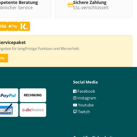
petente Beratung
Sichere Zahlung
önlicher Service
SSL-verschlüsselt
Servicepaket
gebot für langfristige Funktion und Werterhalt.
nfo
Social Media
Facebook
Instagram
Youtube
Twitch