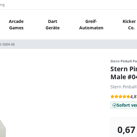
ung
Arcade
Dart
Greif-
Kicker
Games
Geräte
Automaten
Co.
5-5004-06
Stern Pinball Pa
Stern Pi
Male #0
Stern Pinbal
4,8
Sofort ve
0,67