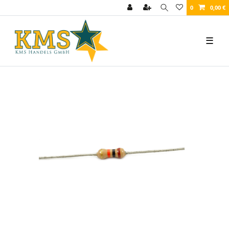
0
0,00 €
☰