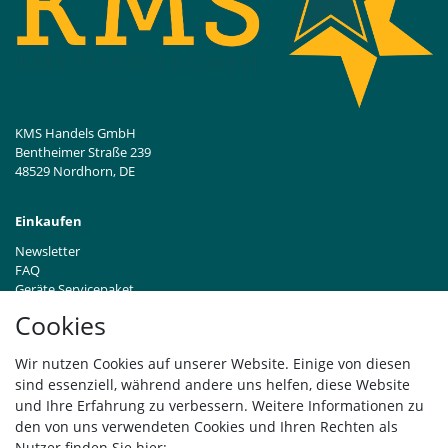
KMS Handels GmbH
Bentheimer Straße 239
48529 Nordhorn, DE
Einkaufen
Newsletter
FAQ
Geräte Servicepaket
Hinweise zur Batterieentsorgung
Cookies
Händleranfragen B2B
Zahlung und Versand
Wir nutzen Cookies auf unserer Website. Einige von diesen
Widerrufsrecht
sind essenziell, während andere uns helfen, diese Website
Vertrag widerrufen
und Ihre Erfahrung zu verbessern. Weitere Informationen zu
den von uns verwendeten Cookies und Ihren Rechten als
Versand
Nutzer finden Sie hier: