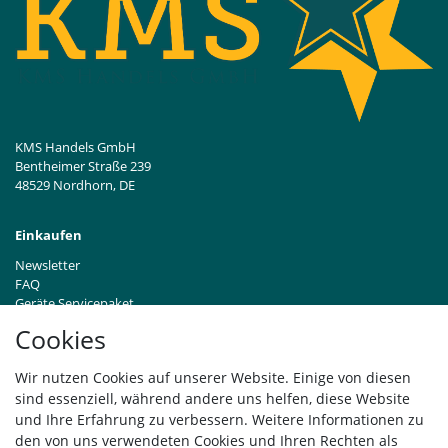
KMS Handels GmbH
Bentheimer Straße 239
48529 Nordhorn, DE
Einkaufen
Newsletter
FAQ
Geräte Servicepaket
Hinweise zur Batterieentsorgung
Cookies
Händleranfragen B2B
Zahlung und Versand
Wir nutzen Cookies auf unserer Website. Einige von diesen
Widerrufsrecht
sind essenziell, während andere uns helfen, diese Website
Vertrag widerrufen
und Ihre Erfahrung zu verbessern. Weitere Informationen zu
den von uns verwendeten Cookies und Ihren Rechten als