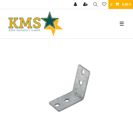
0
0,00 €
☰