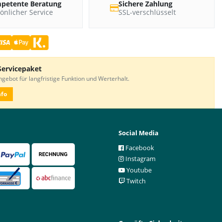
petente Beratung
Sichere Zahlung
önlicher Service
SSL-verschlüsselt
Servicepaket
gebot für langfristige Funktion und Werterhalt.
nfo
Social Media
Facebook
Instagram
Youtube
Twitch