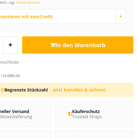
MwSt. zzgl.
Versandkosten
+
inanzieren mit easyCredit
In den Warenkorb
r
110-0083-00
Begrenzte Stückzahl
- jetzt bestellen & sichern!
neller Versand
Käuferschutz
itionslieferung
Trusted Shops