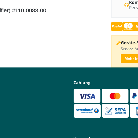
Kom
Pers
ifier) #110-0083-00
Geräte-
Service-An
Mehr I
Zahlung