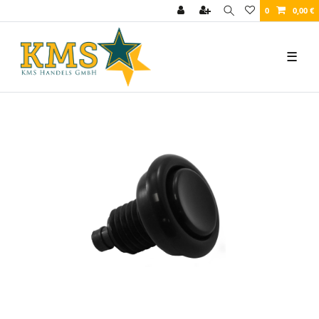
0
0,00 €
☰