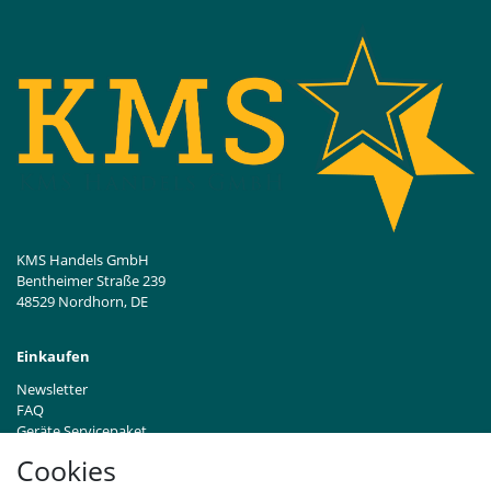
KMS Handels GmbH
Bentheimer Straße 239
48529 Nordhorn, DE
Einkaufen
Newsletter
FAQ
Geräte Servicepaket
Hinweise zur Batterieentsorgung
Cookies
Händleranfragen B2B