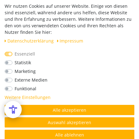
Zahlung und Versand
Wir nutzen Cookies auf unserer Website. Einige von diesen
Widerrufsrecht
sind essenziell, während andere uns helfen, diese Website
Vertrag widerrufen
und Ihre Erfahrung zu verbessern. Weitere Informationen zu
den von uns verwendeten Cookies und Ihren Rechten als
Versand
Nutzer finden Sie hier:
Daten­schutz­erklärung
Impressum
Essenziell
Geprüfte Sicherheit
Statistik
Marketing
Externe Medien
Funktional
Weitere Einstellungen
Alle akzeptieren
*Alle Preise verstehen sich inkl. MwSt. zzgl. Versandkosten.
© Copyright 2026 | Alle Rechte vorbehalten.
Auswahl akzeptieren
Alle ablehnen