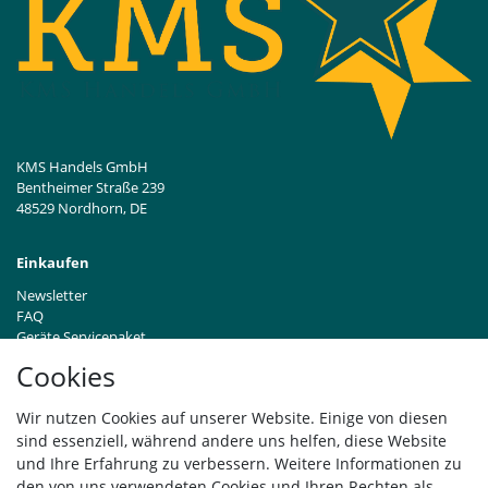
KMS Handels GmbH
Bentheimer Straße 239
48529 Nordhorn, DE
Einkaufen
Newsletter
FAQ
Geräte Servicepaket
Hinweise zur Batterieentsorgung
Cookies
Händleranfragen B2B
Zahlung und Versand
Wir nutzen Cookies auf unserer Website. Einige von diesen
Widerrufsrecht
sind essenziell, während andere uns helfen, diese Website
Vertrag widerrufen
und Ihre Erfahrung zu verbessern. Weitere Informationen zu
den von uns verwendeten Cookies und Ihren Rechten als