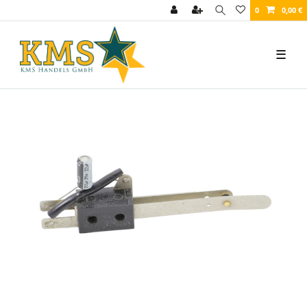
0
0,00 €
☰