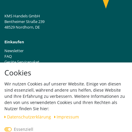
KMS Handels GmbH
Bentheimer Straße 239
48529 Nordhorn, DE
Einkaufen
Newsletter
FAQ
Geräte Servicepaket
Hinweise zur Batterieentsorgung
Cookies
Händleranfragen B2B
Zahlung und Versand
Wir nutzen Cookies auf unserer Website. Einige von diesen
Widerrufsrecht
sind essenziell, während andere uns helfen, diese Website
Vertrag widerrufen
und Ihre Erfahrung zu verbessern. Weitere Informationen zu
den von uns verwendeten Cookies und Ihren Rechten als
Versand
Nutzer finden Sie hier:
Daten­schutz­erklärung
Impressum
Essenziell