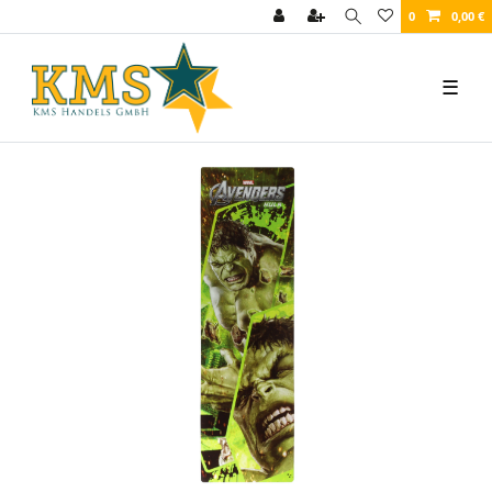
0
0,00 €
☰