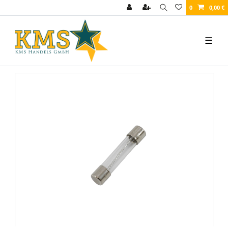
0
0,00 €
☰