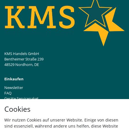
KMS Handels GmbH
Bentheimer Straße 239
48529 Nordhorn, DE
Einkaufen
Newsletter
FAQ
Geräte Servicepaket
Hinweise zur Batterieentsorgung
Cookies
Händleranfragen B2B
Zahlung und Versand
Wir nutzen Cookies auf unserer Website. Einige von diesen
Widerrufsrecht
sind essenziell, während andere uns helfen, diese Website