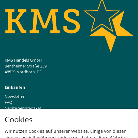
KMS Handels GmbH
Bentheimer Straße 239
48529 Nordhorn, DE
Einkaufen
Newsletter
FAQ
Geräte Servicepaket
Hinweise zur Batterieentsorgung
Cookies
Händleranfragen B2B
Zahlung und Versand
Wir nutzen Cookies auf unserer Website. Einige von diesen
Widerrufsrecht
sind essenziell, während andere uns helfen, diese Website