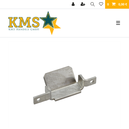
0
0,00 €
☰