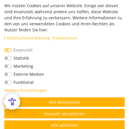
Zahlung und Versand
Wir nutzen Cookies auf unserer Website. Einige von diesen
Widerrufsrecht
sind essenziell, während andere uns helfen, diese Website
Vertrag widerrufen
und Ihre Erfahrung zu verbessern. Weitere Informationen zu
den von uns verwendeten Cookies und Ihren Rechten als
Versand
Nutzer finden Sie hier:
Daten­schutz­erklärung
Impressum
Essenziell
Geprüfte Sicherheit
Statistik
Marketing
Externe Medien
Funktional
Weitere Einstellungen
Alle akzeptieren
*Alle Preise verstehen sich inkl. MwSt. zzgl. Versandkosten.
© Copyright 2026 | Alle Rechte vorbehalten.
Auswahl akzeptieren
Alle ablehnen