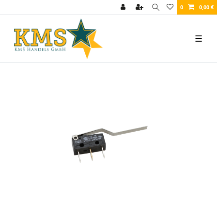
0
0,00 €
☰