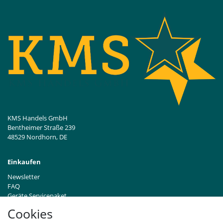
KMS Handels GmbH
Bentheimer Straße 239
48529 Nordhorn, DE
Einkaufen
Newsletter
FAQ
Geräte Servicepaket
Hinweise zur Batterieentsorgung
Cookies
Händleranfragen B2B