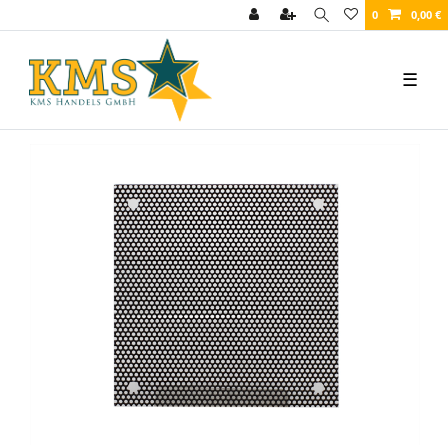
0
0,00 €
☰