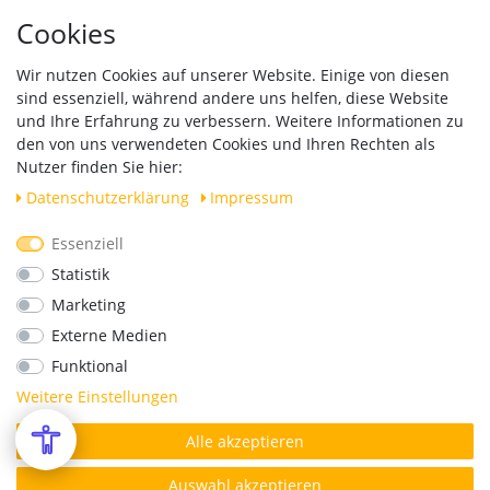
Hinweise zur Batterieentsorgung
Cookies
Händleranfragen B2B
Zahlung und Versand
Wir nutzen Cookies auf unserer Website. Einige von diesen
Widerrufsrecht
sind essenziell, während andere uns helfen, diese Website
Vertrag widerrufen
und Ihre Erfahrung zu verbessern. Weitere Informationen zu
den von uns verwendeten Cookies und Ihren Rechten als
Versand
Nutzer finden Sie hier:
Daten­schutz­erklärung
Impressum
Essenziell
Geprüfte Sicherheit
Statistik
Marketing
Externe Medien
Funktional
Weitere Einstellungen
Alle akzeptieren
*Alle Preise verstehen sich inkl. MwSt. zzgl. Versandkosten.
© Copyright 2026 | Alle Rechte vorbehalten.
Auswahl akzeptieren