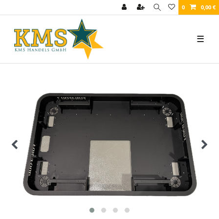
0
0,00 €
☰