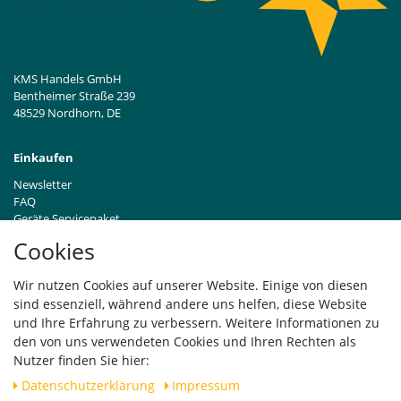
KMS Handels GmbH
Bentheimer Straße 239
48529 Nordhorn, DE
Einkaufen
Newsletter
FAQ
Geräte Servicepaket
Hinweise zur Batterieentsorgung
Cookies
Händleranfragen B2B
Zahlung und Versand
Wir nutzen Cookies auf unserer Website. Einige von diesen
Widerrufsrecht
sind essenziell, während andere uns helfen, diese Website
Vertrag widerrufen
und Ihre Erfahrung zu verbessern. Weitere Informationen zu
den von uns verwendeten Cookies und Ihren Rechten als
Versand
Nutzer finden Sie hier:
Daten­schutz­erklärung
Impressum