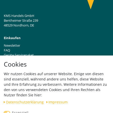
KMS Handels GmbH
Bentheimer Straße 239
48529 Nordhorn, DE
Einkaufen
Newsletter
FAQ
Geräte Servicepaket
Hinweise zur Batterieentsorgung
Cookies
Händleranfragen B2B
Zahlung und Versand
Wir nutzen Cookies auf unserer Website. Einige von diesen
Widerrufsrecht
sind essenziell, während andere uns helfen, diese Website
Vertrag widerrufen
und Ihre Erfahrung zu verbessern. Weitere Informationen zu
den von uns verwendeten Cookies und Ihren Rechten als
Versand
Nutzer finden Sie hier:
Daten­schutz­erklärung
Impressum
Essenziell