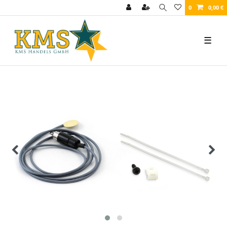
0
0,00 €
☰