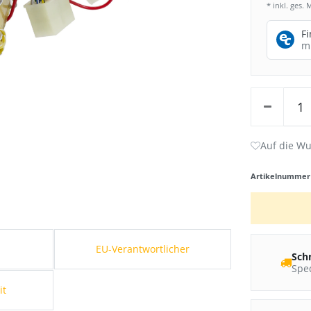
* inkl. ges. 
F
m
Artikelnumme
s
EU-Verantwortlicher
Sch
Sped
it