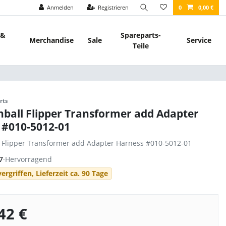
Anmelden
Registrieren
0
0,00 €
 &
Spareparts-
Merchandise
Sale
Service
Teile
rts
nball Flipper Transformer add Adapter
 #010-5012-01
l Flipper Transformer add Adapter Harness #010-5012-01
7
·
Hervorragend
ergriffen, Lieferzeit ca. 90 Tage
42 €