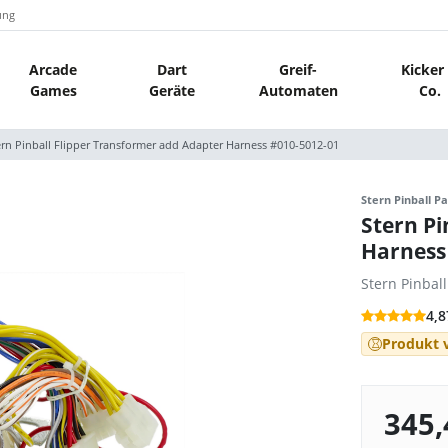
ung
Arcade
Dart
Greif-
Kicker
Games
Geräte
Automaten
Co.
ern Pinball Flipper Transformer add Adapter Harness #010-5012-01
Stern Pinball Pa
Stern Pi
Harness
Stern Pinbal
4,8
Produkt v
345,