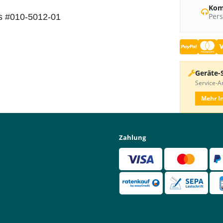
Kom
Pers
ss #010-5012-01
Geräte-
Service-An
Mehr I
Zahlung