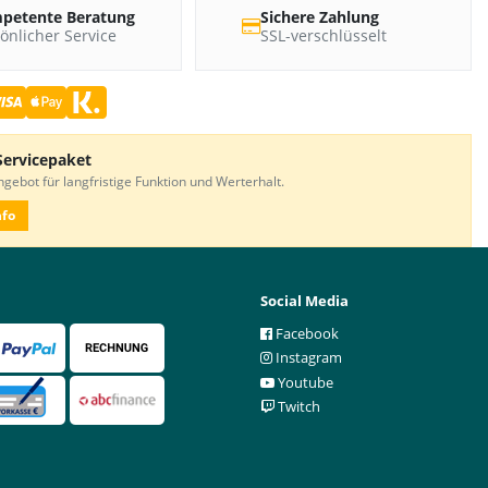
petente Beratung
Sichere Zahlung
önlicher Service
SSL-verschlüsselt
Servicepaket
gebot für langfristige Funktion und Werterhalt.
nfo
Social Media
Facebook
Instagram
Youtube
Twitch