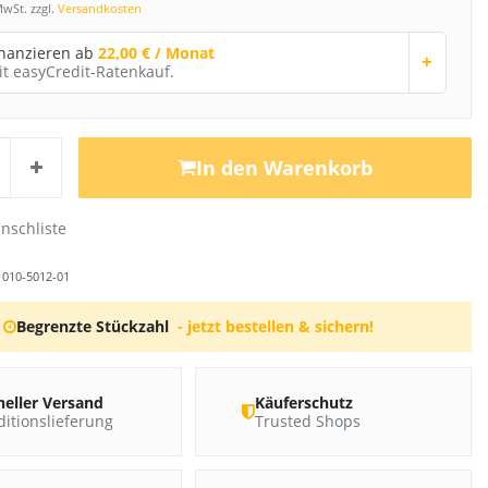
MwSt. zzgl.
Versandkosten
inanzieren ab
22,00 € / Monat
+
it easyCredit-Ratenkauf.
In den Warenkorb
r
010-5012-01
Begrenzte Stückzahl
- jetzt bestellen & sichern!
neller Versand
Käuferschutz
itionslieferung
Trusted Shops