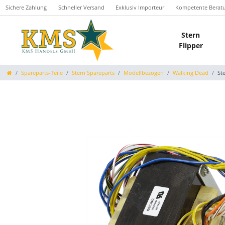
Sichere Zahlung
Schneller Versand
Exklusiv Importeur
Kompetente Berat
Stern
Flipper
Spareparts-Teile
Stern Spareparts
Modellbezogen
Walking Dead
St