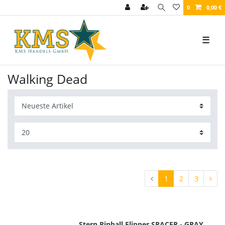
0
0,00 €
☰
Walking Dead
1
2
3
Stern Pinball Flipper SPACER - GRAY