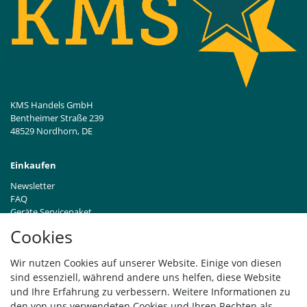
KMS Handels GmbH
Bentheimer Straße 239
48529 Nordhorn, DE
Einkaufen
Newsletter
FAQ
Geräte Servicepaket
Hinweise zur Batterieentsorgung
Cookies
Händleranfragen B2B
Zahlung und Versand
Wir nutzen Cookies auf unserer Website. Einige von diesen
Widerrufsrecht
sind essenziell, während andere uns helfen, diese Website
Vertrag widerrufen
und Ihre Erfahrung zu verbessern. Weitere Informationen zu
den von uns verwendeten Cookies und Ihren Rechten als