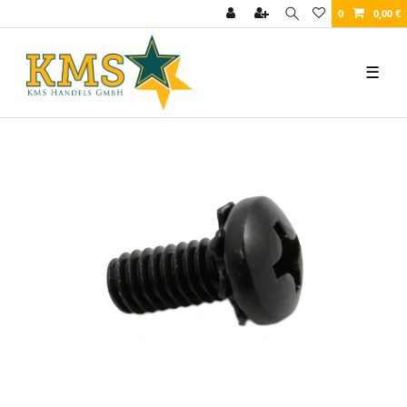
0
0,00 €
☰