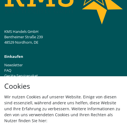
KMS Handels GmbH
Bentheimer Straße 239
48529 Nordhorn, DE
Einkaufen
Newsletter
FAQ
Geräte Servicepaket
Hinweise zur Batterieentsorgung
Cookies
Händleranfragen B2B
Zahlung und Versand
Wir nutzen Cookies auf unserer Website. Einige von diesen
Widerrufsrecht
sind essenziell, während andere uns helfen, diese Website
Vertrag widerrufen
und Ihre Erfahrung zu verbessern. Weitere Informationen zu
den von uns verwendeten Cookies und Ihren Rechten als
Versand
Nutzer finden Sie hier: