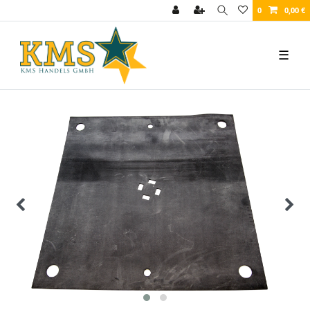
0
0,00 €
☰