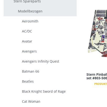
Stern Spareparts
Modellbezogen
Aerosmith
AC/DC
Avatar
Avengers
Avengers Infinity Quest
Batman 66
Stern Pinball
set #803-50
Beatles
PRODUKT 
Black Knight Sword of Rage
Cat Woman