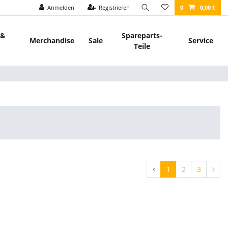
Anmelden
Registrieren
0
0,00 €
 &
Spareparts-
Merchandise
Sale
Service
Teile
1
2
3