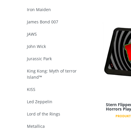
Iron Maiden
James Bond 007
JAWS
John Wick
Jurassic Park
King Kong: Myth of terror
Island™
KISS
Led Zeppelin
Stern Flippe
Horrors Pla
Lord of the Rings
PRODUKT 
Metallica