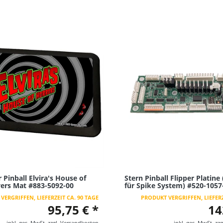
r Pinball Elvira's House of
Stern Pinball Flipper Platin
yers Mat #883-5092-00
für Spike System) #520-1057
VERGRIFFEN, LIEFERZEIT CA. 90 TAGE
PRODUKT VERGRIFFEN, LIEFERZ
95,75 € *
14
inkl. ges. MwSt.
zzgl.
Versandkosten
inkl. ges. MwSt.
zzg