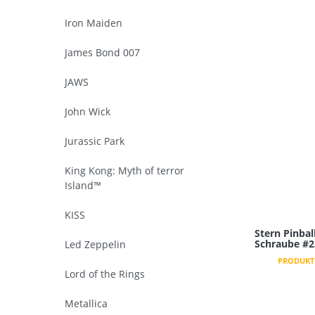
Iron Maiden
James Bond 007
JAWS
John Wick
Jurassic Park
King Kong: Myth of terror
Island™
KISS
Stern Pinbal
Schraube #2
Led Zeppelin
PRODUKT 
Lord of the Rings
Metallica