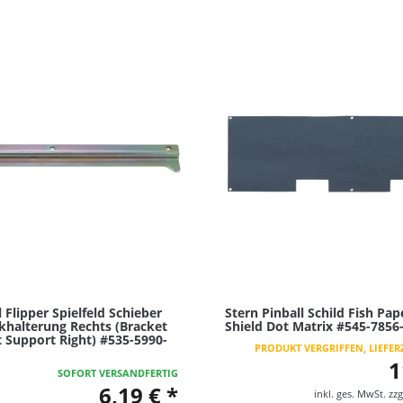
l Flipper Spielfeld Schieber
Stern Pinball Schild Fish Pap
halterung Rechts (Bracket
Shield Dot Matrix #545-7856
t Support Right) #535-5990-
PRODUKT VERGRIFFEN, LIEFERZ
1
SOFORT VERSANDFERTIG
6,19 € *
inkl. ges. MwSt.
zzg