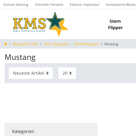
Sichere Zahlung
Schneller Versand
Exklusiv Importeur
Kompetente Berat
Stern
Flipper
Spareparts-Teile
Stern Spareparts
Modellbezogen
Mustang
Mustang
Kategorien