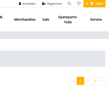
Anmelden
Registrieren
0
0,00 €
 &
Spareparts-
Merchandise
Sale
Service
Teile
1
2
3