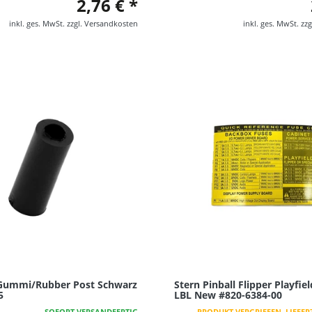
2,76 € *
inkl. ges. MwSt.
zzgl.
Versandkosten
inkl. ges. MwSt.
zzg
 Gummi/Rubber Post Schwarz
Stern Pinball Flipper Playfie
5
LBL New #820-6384-00
SOFORT VERSANDFERTIG
PRODUKT VERGRIFFEN, LIEFERZ