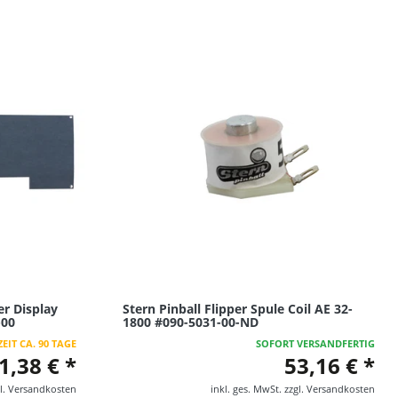
er Display
Stern Pinball Flipper Spule Coil AE 32-
-00
1800 #090-5031-00-ND
EIT CA. 90 TAGE
SOFORT VERSANDFERTIG
1,38 € *
53,16 € *
l.
Versandkosten
inkl. ges. MwSt.
zzgl.
Versandkosten