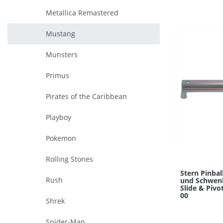
Metallica Remastered
Mustang
Munsters
Primus
Pirates of the Caribbean
Playboy
Pokemon
Rolling Stones
Stern Pinbal
Rush
und Schwenk
Slide & Pivo
00
Shrek
Spider-Man