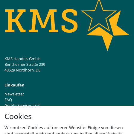
KMS Handels GmbH
Bentheimer Straße 239
48529 Nordhorn, DE
Einkaufen
Newsletter
FAQ
Geräte Servicepaket
Hinweise zur Batterieentsorgung
Cookies
Händleranfragen B2B
Zahlung und Versand
Wir nutzen Cookies auf unserer Website. Einige von diesen
Widerrufsrecht
sind essenziell, während andere uns helfen, diese Website