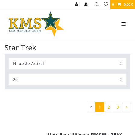
0
0,00 €
☰
Star Trek
1
2
3
Stern Pinball Flipper SPACER - GRAY